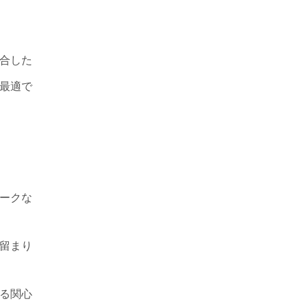
合した
最適で
ニークな
に留まり
する関心