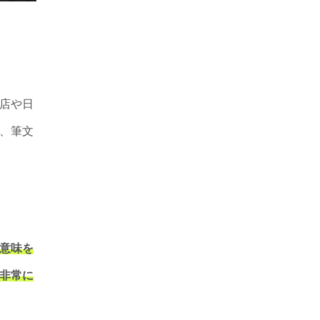
店や日
、筆文
意味を
非常に