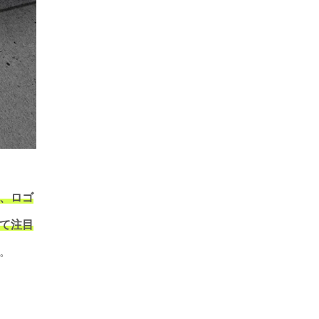
、ロゴ
て注目
。