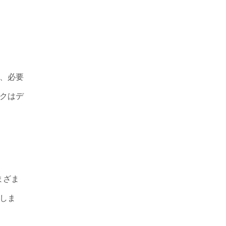
、必要
クはデ
まざま
しま