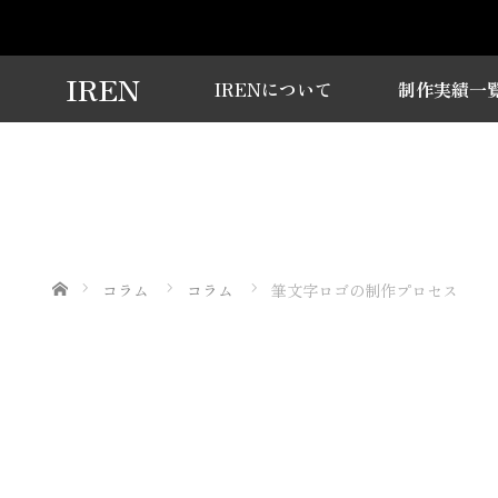
IREN
IRENについて
制作実績一
ホーム
コラム
コラム
筆文字ロゴの制作プロセス